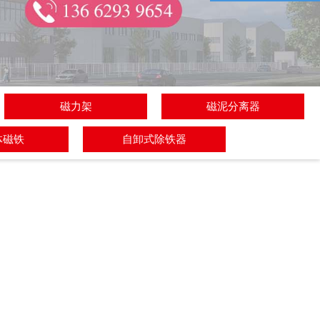
磁力架
磁泥分离器
体磁铁
自卸式除铁器