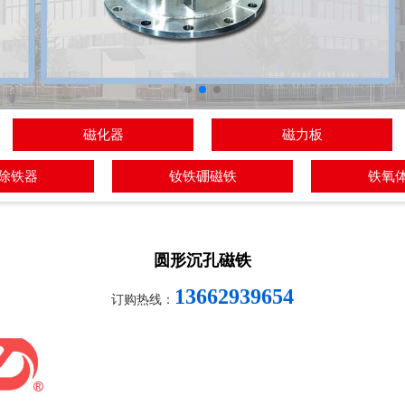
磁化器
磁力板
除铁器
钕铁硼磁铁
铁氧
圆形沉孔磁铁
13662939654
订购热线：