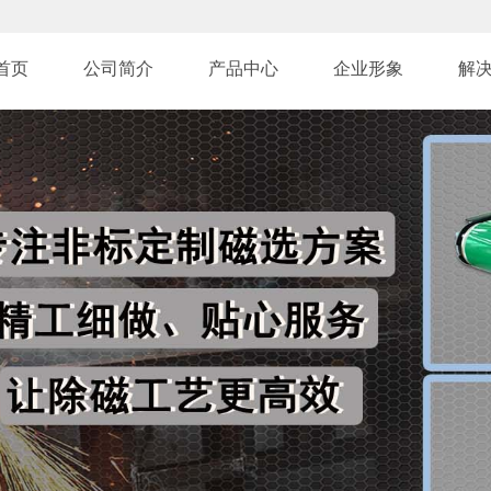
首页
公司简介
产品中心
企业形象
解