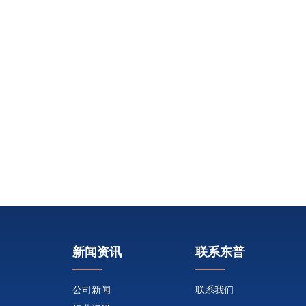
新闻资讯
联系东普
公司新闻
联系我们